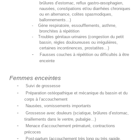
brûlures d’estomac, reflux gastro-œsophagien,
nausées, constipations et/ou diarrhées chroniques
ou en alternance, colites spasmodiques,
ballonnements…)
- Gène respiratoire, essoufflements, asthme,
bronchites à répétition
- Troubles génitaux-urinaires (congestion du petit
bassin, règles douloureuses ou irrégulières,
certaines incontinences, prostatites…)
-
Fausses couches à répétition ou difficultés à être
enceinte
Femmes enceintes
-
Suivi de grossesse
-
Préparation ostéopathique et mécanique du bassin et du
corps à l’accouchement
-
Nausées, vomissements importants
-
Grossesse avec douleurs (sciatique, brûlures d’estomac,
tiraillements dans le ventre, pubalgie…)
-
Menace d’accouchement prématuré, contractions
précoces
-
Post-partum (accouchement très long ou très rapide,