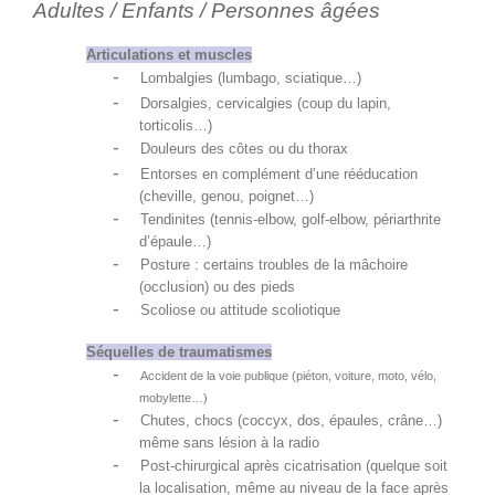
Adultes / Enfants / Personnes âgées
Articulations et muscles
-
Lombalgies (lumbago, sciatique…)
-
Dorsalgies, cervicalgies (coup du lapin,
torticolis…)
-
Douleurs des côtes ou du thorax
-
Entorses en complément d’une rééducation
(cheville, genou, poignet…)
-
Tendinites (tennis-elbow, golf-elbow, périarthrite
d’épaule…)
-
Posture : certains troubles de la mâchoire
(occlusion) ou des pieds
-
Scoliose ou attitude scoliotique
Séquelles de traumatismes
-
Accident de la voie publique (piéton, voiture, moto, vélo,
mobylette…)
-
Chutes, chocs (coccyx, dos, épaules, crâne…)
même sans lésion à la radio
-
Post-chirurgical après cicatrisation (quelque soit
la localisation, même au niveau de la face après